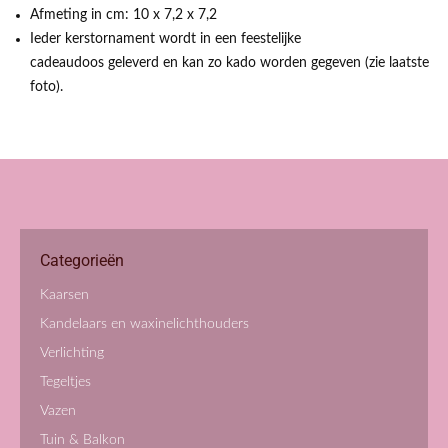
Afmeting in cm: 10 x 7,2 x 7,2
Ieder kerstornament wordt in een feestelijke
cadeaudoos geleverd en kan zo kado worden gegeven (zie laatste
foto).
Categorieën
Kaarsen
Kandelaars en waxinelichthouders
Verlichting
Tegeltjes
Vazen
Tuin & Balkon