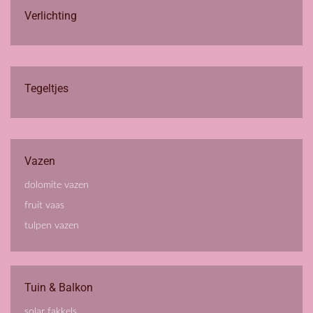
Verlichting
Tegeltjes
Vazen
dolomite vazen
fruit vaas
tulpen vazen
Tuin & Balkon
solar fakkels