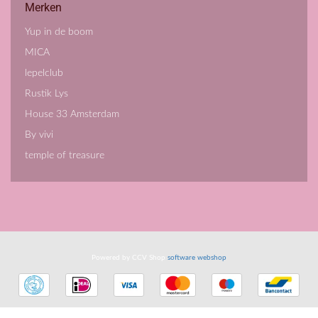
Merken
Yup in de boom
MICA
lepelclub
Rustik Lys
House 33 Amsterdam
By vivi
temple of treasure
Powered by CCV Shop
software webshop