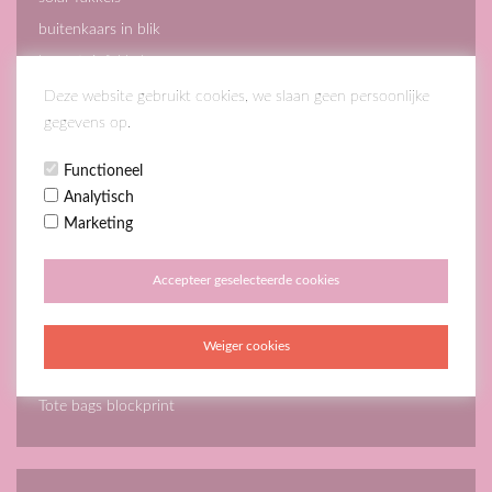
buitenkaars in blik
kaars tuinfakkels
Deze website gebruikt cookies, we slaan geen persoonlijke
gegevens op.
Koken en tafelen
Functioneel
Analytisch
Marketing
Accessoires
Accepteer geselecteerde cookies
Kralenkettingen
toilettasjes
Weiger cookies
sleutelhangers
Tote bags blockprint