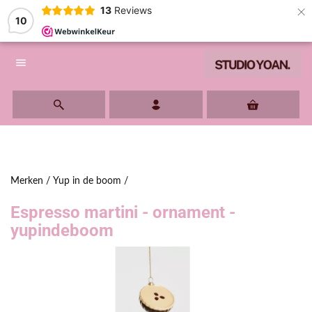
×
13
Reviews
10
menu
Merken
/
Yup in de boom
/
Espresso martini - ornament -
yupindeboom